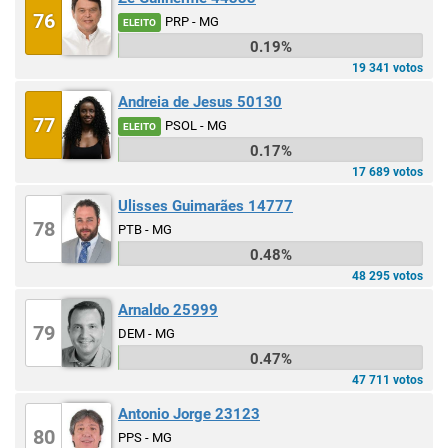
76
PRP - MG
ELEITO
0.19%
19 341 votos
Andreia de Jesus 50130
77
PSOL - MG
ELEITO
0.17%
17 689 votos
Ulisses Guimarães 14777
78
PTB - MG
0.48%
48 295 votos
Arnaldo 25999
79
DEM - MG
0.47%
47 711 votos
Antonio Jorge 23123
80
PPS - MG