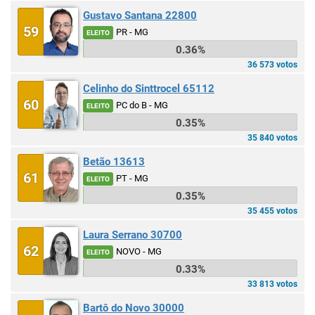
Gustavo Santana 22800
59
PR - MG
ELEITO
0.36%
36 573 votos
Celinho do Sinttrocel 65112
60
PC do B - MG
ELEITO
0.35%
35 840 votos
Betão 13613
61
PT - MG
ELEITO
0.35%
35 455 votos
Laura Serrano 30700
62
NOVO - MG
ELEITO
0.33%
33 813 votos
Bartô do Novo 30000