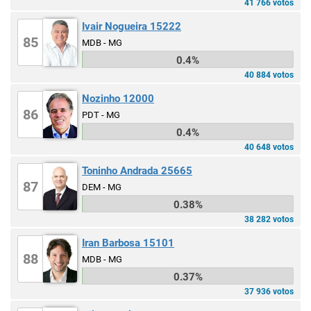
41 766 votos
Ivair Nogueira 15222
85
MDB - MG
0.4%
40 884 votos
Nozinho 12000
86
PDT - MG
0.4%
40 648 votos
Toninho Andrada 25665
87
DEM - MG
0.38%
38 282 votos
Iran Barbosa 15101
88
MDB - MG
0.37%
37 936 votos