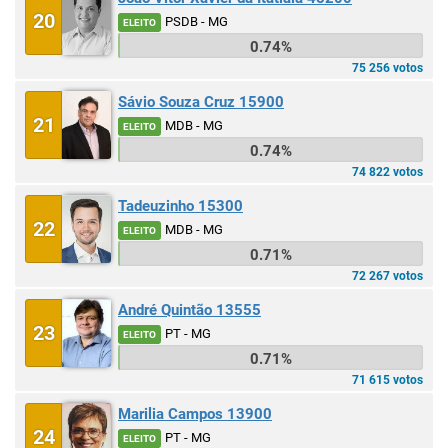
20
PSDB - MG
ELEITO
0.74%
75 256 votos
Sávio Souza Cruz 15900
21
MDB - MG
ELEITO
0.74%
74 822 votos
Tadeuzinho 15300
22
MDB - MG
ELEITO
0.71%
72 267 votos
André Quintão 13555
23
PT - MG
ELEITO
0.71%
71 615 votos
Marilia Campos 13900
24
PT - MG
ELEITO