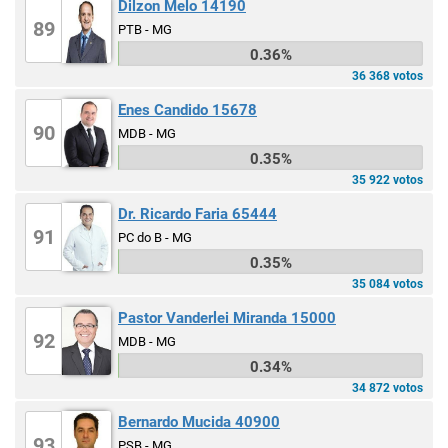
Dilzon Melo 14190
89
PTB - MG
0.36%
36 368 votos
Enes Candido 15678
90
MDB - MG
0.35%
35 922 votos
Dr. Ricardo Faria 65444
91
PC do B - MG
0.35%
35 084 votos
Pastor Vanderlei Miranda 15000
92
MDB - MG
0.34%
34 872 votos
Bernardo Mucida 40900
93
PSB - MG