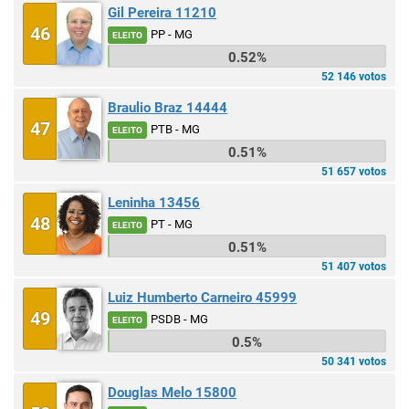
Gil Pereira 11210
46
PP - MG
ELEITO
0.52%
52 146 votos
Braulio Braz 14444
47
PTB - MG
ELEITO
0.51%
51 657 votos
Leninha 13456
48
PT - MG
ELEITO
0.51%
51 407 votos
Luiz Humberto Carneiro 45999
49
PSDB - MG
ELEITO
0.5%
50 341 votos
Douglas Melo 15800