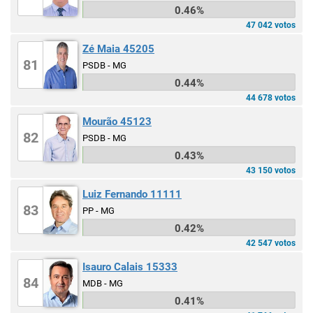
0.46%
47 042 votos
Zé Maia 45205
81
PSDB - MG
0.44%
44 678 votos
Mourão 45123
82
PSDB - MG
0.43%
43 150 votos
Luiz Fernando 11111
83
PP - MG
0.42%
42 547 votos
Isauro Calais 15333
84
MDB - MG
0.41%