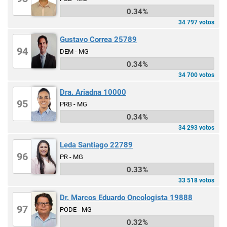
0.34%
34 797 votos
Gustavo Correa 25789
94
DEM - MG
0.34%
34 700 votos
Dra. Ariadna 10000
95
PRB - MG
0.34%
34 293 votos
Leda Santiago 22789
96
PR - MG
0.33%
33 518 votos
Dr. Marcos Eduardo Oncologista 19888
97
PODE - MG
0.32%