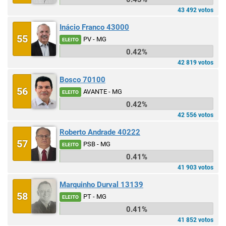
43 492 votos
Inácio Franco 43000
55
PV - MG
ELEITO
0.42%
42 819 votos
Bosco 70100
56
AVANTE - MG
ELEITO
0.42%
42 556 votos
Roberto Andrade 40222
57
PSB - MG
ELEITO
0.41%
41 903 votos
Marquinho Durval 13139
58
PT - MG
ELEITO
0.41%
41 852 votos