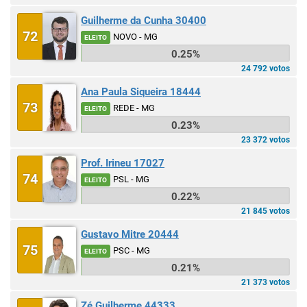
Guilherme da Cunha 30400
72
NOVO - MG
ELEITO
0.25%
24 792 votos
Ana Paula Siqueira 18444
73
REDE - MG
ELEITO
0.23%
23 372 votos
Prof. Irineu 17027
74
PSL - MG
ELEITO
0.22%
21 845 votos
Gustavo Mitre 20444
75
PSC - MG
ELEITO
0.21%
21 373 votos
Zé Guilherme 44333