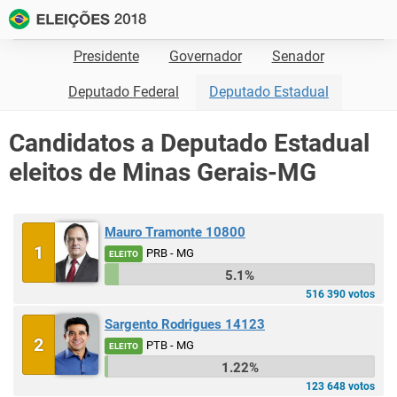
Presidente
Governador
Senador
Deputado Federal
Deputado Estadual
Candidatos a Deputado Estadual
eleitos de Minas Gerais-MG
Mauro Tramonte 10800
1
PRB - MG
ELEITO
5.1%
516 390 votos
Sargento Rodrigues 14123
2
PTB - MG
ELEITO
1.22%
123 648 votos