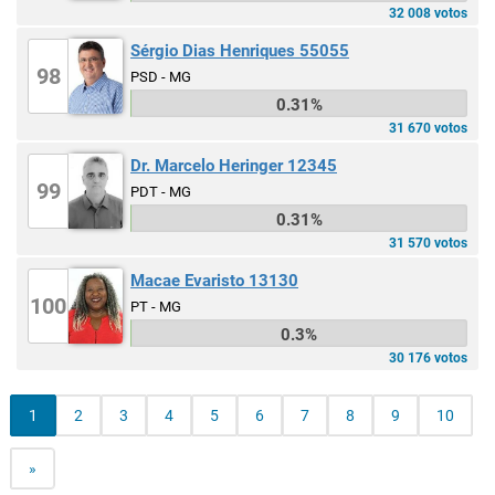
32 008 votos
Sérgio Dias Henriques 55055
98
PSD - MG
0.31%
31 670 votos
Dr. Marcelo Heringer 12345
99
PDT - MG
0.31%
31 570 votos
Macae Evaristo 13130
100
PT - MG
0.3%
30 176 votos
1
2
3
4
5
6
7
8
9
10
»