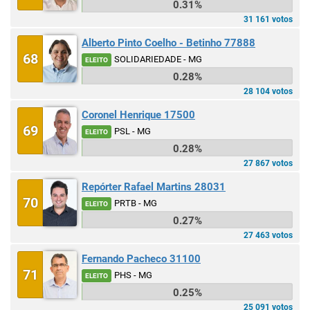
0.31%
31 161 votos
Alberto Pinto Coelho - Betinho 77888
68
SOLIDARIEDADE - MG
ELEITO
0.28%
28 104 votos
Coronel Henrique 17500
69
PSL - MG
ELEITO
0.28%
27 867 votos
Repórter Rafael Martins 28031
70
PRTB - MG
ELEITO
0.27%
27 463 votos
Fernando Pacheco 31100
71
PHS - MG
ELEITO
0.25%
25 091 votos