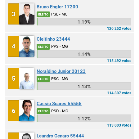
Bruno Engler 17200
3
PSL - MG
ELEITO
1.19%
120 252 votos
Cleitinho 23444
4
PPS - MG
ELEITO
1.14%
115 492 votos
Noraldino Junior 20123
5
PSC - MG
ELEITO
1.13%
114 807 votos
Cassio Soares 55555
6
PSD - MG
ELEITO
1.12%
113 003 votos
Leandro Genaro 55444