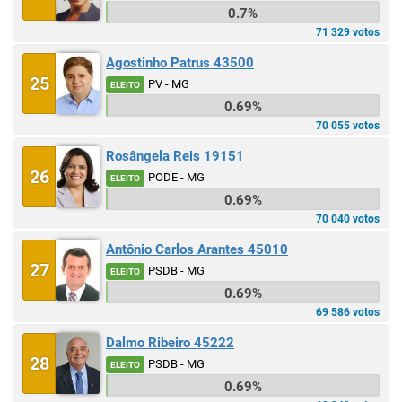
0.7%
71 329 votos
Agostinho Patrus 43500
25
PV - MG
ELEITO
0.69%
70 055 votos
Rosângela Reis 19151
26
PODE - MG
ELEITO
0.69%
70 040 votos
Antônio Carlos Arantes 45010
27
PSDB - MG
ELEITO
0.69%
69 586 votos
Dalmo Ribeiro 45222
28
PSDB - MG
ELEITO
0.69%