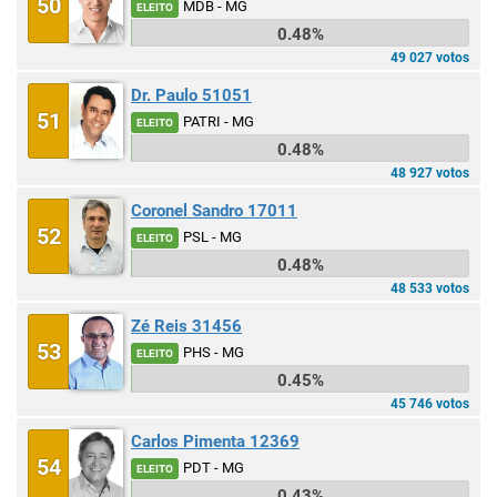
50
MDB - MG
ELEITO
0.48%
49 027 votos
Dr. Paulo 51051
51
PATRI - MG
ELEITO
0.48%
48 927 votos
Coronel Sandro 17011
52
PSL - MG
ELEITO
0.48%
48 533 votos
Zé Reis 31456
53
PHS - MG
ELEITO
0.45%
45 746 votos
Carlos Pimenta 12369
54
PDT - MG
ELEITO
0.43%