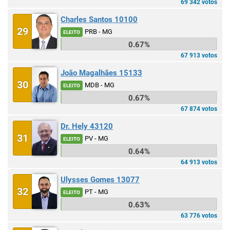
69 342 votos
Charles Santos 10100
29
PRB - MG
ELEITO
0.67%
67 913 votos
João Magalhães 15133
30
MDB - MG
ELEITO
0.67%
67 874 votos
Dr. Hely 43120
31
PV - MG
ELEITO
0.64%
64 913 votos
Ulysses Gomes 13077
32
PT - MG
ELEITO
0.63%
63 776 votos