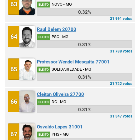
63
NOVO - MG
ELEITO
0.32%
31 991 votos
Raul Belem 20700
64
PSC - MG
ELEITO
0.31%
31 788 votos
Professor Wendel Mesquita 77001
65
SOLIDARIEDADE - MG
ELEITO
0.31%
31 722 votos
Cleiton Oliveira 27700
66
DC - MG
ELEITO
0.31%
31 347 votos
Osvaldo Lopes 31001
67
PHS - MG
ELEITO