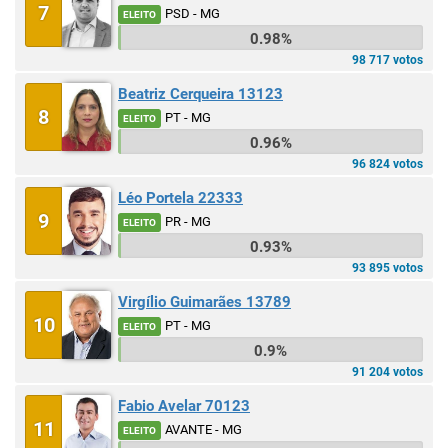
7
PSD - MG
ELEITO
0.98%
98 717 votos
Beatriz Cerqueira 13123
8
PT - MG
ELEITO
0.96%
96 824 votos
Léo Portela 22333
9
PR - MG
ELEITO
0.93%
93 895 votos
Virgílio Guimarães 13789
10
PT - MG
ELEITO
0.9%
91 204 votos
Fabio Avelar 70123
11
AVANTE - MG
ELEITO