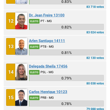
0.83%
83 718 votos
Dr. Jean Freire 13100
12
PT - MG
ELEITO
0.82%
83 024 votos
Arlen Santiago 14111
13
PTB - MG
ELEITO
0.81%
82 130 votos
Delegada Sheila 17456
14
PSL - MG
ELEITO
0.79%
80 038 votos
Carlos Henrique 10123
15
PRB - MG
ELEITO
0.78%
79 088 votos