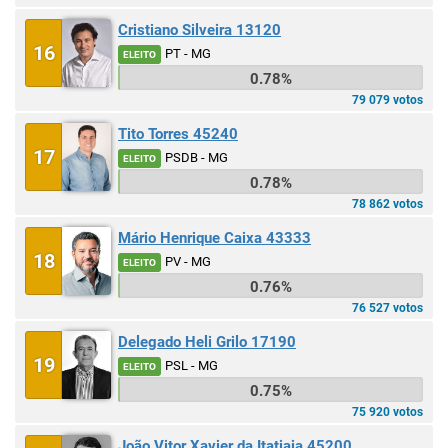
Cristiano Silveira 13120
16
PT - MG
ELEITO
0.78%
79 079 votos
Tito Torres 45240
17
PSDB - MG
ELEITO
0.78%
78 862 votos
Mário Henrique Caixa 43333
18
PV - MG
ELEITO
0.76%
76 527 votos
Delegado Heli Grilo 17190
19
PSL - MG
ELEITO
0.75%
75 920 votos
João Vitor Xavier da Itatiaia 45200