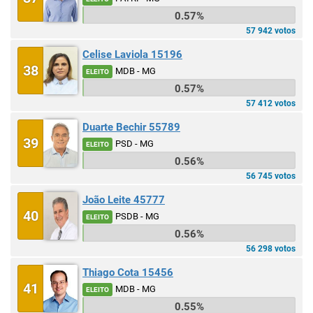
0.57%
57 942 votos
Celise Laviola 15196
38
MDB - MG
ELEITO
0.57%
57 412 votos
Duarte Bechir 55789
39
PSD - MG
ELEITO
0.56%
56 745 votos
João Leite 45777
40
PSDB - MG
ELEITO
0.56%
56 298 votos
Thiago Cota 15456
41
MDB - MG
ELEITO
0.55%