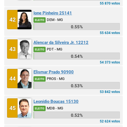
55 870 votos
Ione Pinheiro 25141
42
DEM - MG
ELEITO
0.55%
55 634 votos
Alencar da Silveira Jr. 12212
43
PDT - MG
ELEITO
0.54%
54 373 votos
Elismar Prado 90900
44
PROS - MG
ELEITO
0.53%
53 842 votos
Leonídio Bouças 15130
45
MDB - MG
ELEITO
0.52%
52 624 votos