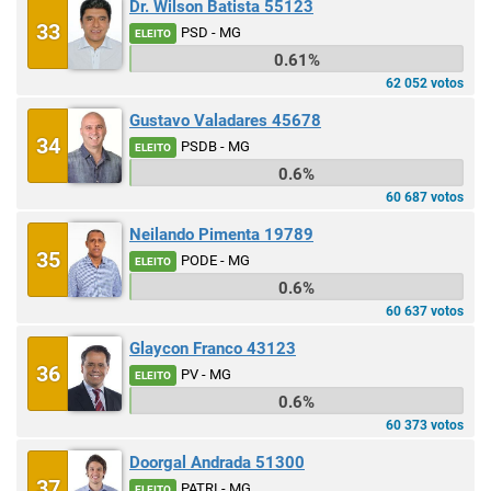
Dr. Wilson Batista 55123
33
PSD - MG
ELEITO
0.61%
62 052 votos
Gustavo Valadares 45678
34
PSDB - MG
ELEITO
0.6%
60 687 votos
Neilando Pimenta 19789
35
PODE - MG
ELEITO
0.6%
60 637 votos
Glaycon Franco 43123
36
PV - MG
ELEITO
0.6%
60 373 votos
Doorgal Andrada 51300
37
PATRI - MG
ELEITO