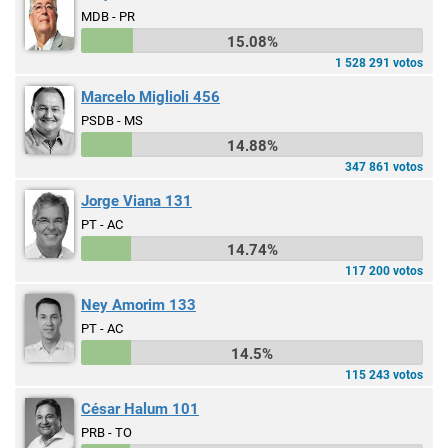
MDB - PR
15.08%
1 528 291 votos
Marcelo Miglioli 456
PSDB - MS
14.88%
347 861 votos
Jorge Viana 131
PT - AC
14.74%
117 200 votos
Ney Amorim 133
PT - AC
14.5%
115 243 votos
César Halum 101
PRB - TO