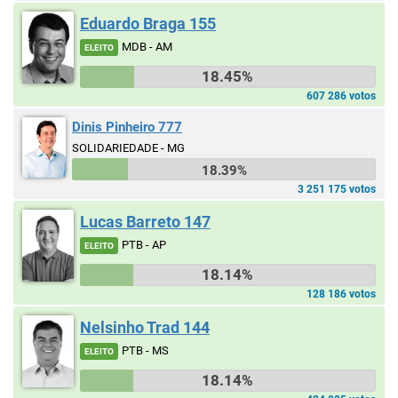
Eduardo Braga 155
MDB - AM
ELEITO
18.45%
607 286 votos
Dinis Pinheiro 777
SOLIDARIEDADE - MG
18.39%
3 251 175 votos
Lucas Barreto 147
PTB - AP
ELEITO
18.14%
128 186 votos
Nelsinho Trad 144
PTB - MS
ELEITO
18.14%