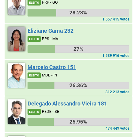
PRP - GO
ELEITO
28.23%
1 557 415 votos
Eliziane Gama 232
PPS - MA
ELEITO
27%
1 539 916 votos
Marcelo Castro 151
MDB - PI
ELEITO
26.36%
812 213 votos
Delegado Alessandro Vieira 181
REDE - SE
ELEITO
25.95%
474 449 votos