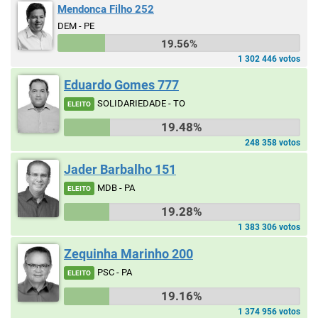
Mendonca Filho 252
DEM - PE
19.56%
1 302 446 votos
Eduardo Gomes 777
SOLIDARIEDADE - TO
ELEITO
19.48%
248 358 votos
Jader Barbalho 151
MDB - PA
ELEITO
19.28%
1 383 306 votos
Zequinha Marinho 200
PSC - PA
ELEITO
19.16%
1 374 956 votos