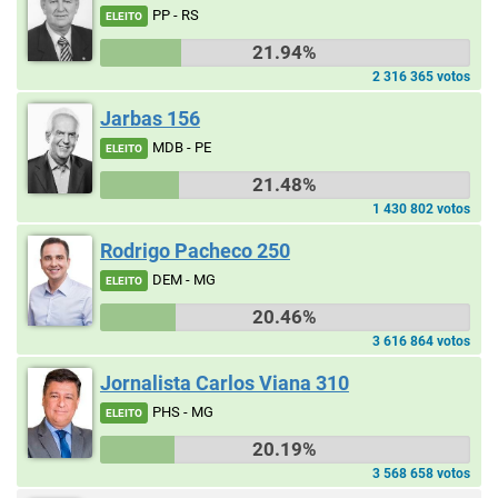
PP - RS
ELEITO
21.94%
2 316 365 votos
Jarbas 156
MDB - PE
ELEITO
21.48%
1 430 802 votos
Rodrigo Pacheco 250
DEM - MG
ELEITO
20.46%
3 616 864 votos
Jornalista Carlos Viana 310
PHS - MG
ELEITO
20.19%
3 568 658 votos