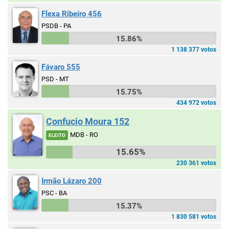
Flexa Ribeiro 456
PSDB - PA
15.86%
1 138 377 votos
Fávaro 555
PSD - MT
15.75%
434 972 votos
Confucio Moura 152
MDB - RO
ELEITO
15.65%
230 361 votos
Irmão Lázaro 200
PSC - BA
15.37%
1 830 581 votos