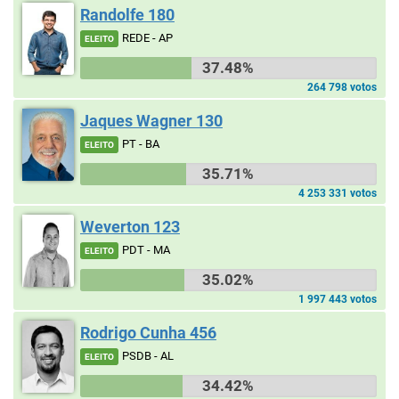
Randolfe 180
REDE - AP
ELEITO
37.48%
264 798 votos
Jaques Wagner 130
PT - BA
ELEITO
35.71%
4 253 331 votos
Weverton 123
PDT - MA
ELEITO
35.02%
1 997 443 votos
Rodrigo Cunha 456
PSDB - AL
ELEITO
34.42%