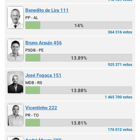
Benedito de Lira 111
PP - AL
14%
364 316 votos
Bruno Araujo 456
PSDB - PE
13.89%
925 371 votos
José Fogaça 151
MDB - RS
13.88%
1 465 700 votos
Vicentinho 222
PR - TO
13.81%
176 012 votos