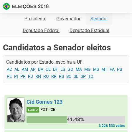
Presidente
Governador
Senador
Deputado Federal
Deputado Estadual
Candidatos a Senador eleitos
Candidatos por Estado, escolha a UF:
AC
AL
AM
AP
BA
CE
DF
ES
GO
MA
MG
MS
MT
PA
PB
PE
PI
PR
RJ
RN
RO
RR
RS
SC
SE
SP
TO
Cid Gomes 123
PDT - CE
ELEITO
41.48%
3 228 533 votos