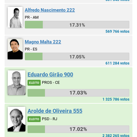
Alfredo Nascimento 222
PR - AM
17.31%
569 766 votos
Magno Malta 222
PR - ES
17.05%
611 284 votos
Eduardo Girão 900
PROS - CE
ELEITO
17.03%
1 325 786 votos
Arolde de Oliveira 555
PSD - RJ
ELEITO
17.02%
2 382 265 votos