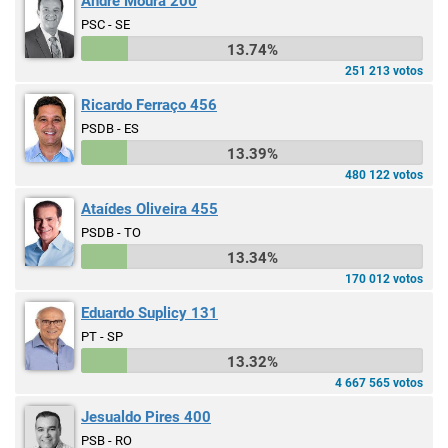
André Moura 200
PSC - SE
13.74%
251 213 votos
Ricardo Ferraço 456
PSDB - ES
13.39%
480 122 votos
Ataídes Oliveira 455
PSDB - TO
13.34%
170 012 votos
Eduardo Suplicy 131
PT - SP
13.32%
4 667 565 votos
Jesualdo Pires 400
PSB - RO