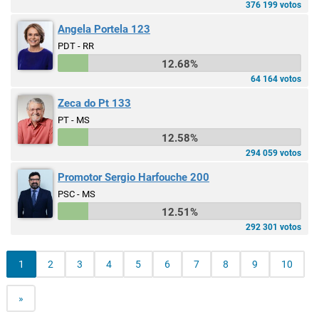
376 199 votos
Angela Portela 123
PDT - RR
12.68%
64 164 votos
Zeca do Pt 133
PT - MS
12.58%
294 059 votos
Promotor Sergio Harfouche 200
PSC - MS
12.51%
292 301 votos
1
2
3
4
5
6
7
8
9
10
»