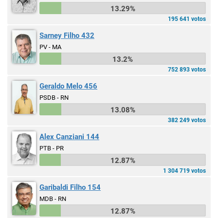
13.29%
195 641 votos
Sarney Filho 432
PV - MA
13.2%
752 893 votos
Geraldo Melo 456
PSDB - RN
13.08%
382 249 votos
Alex Canziani 144
PTB - PR
12.87%
1 304 719 votos
Garibaldi Filho 154
MDB - RN
12.87%