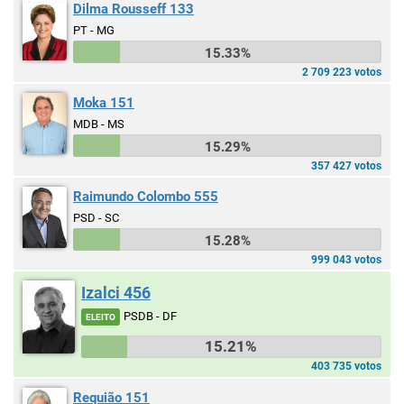
Dilma Rousseff 133
PT - MG
15.33%
2 709 223 votos
Moka 151
MDB - MS
15.29%
357 427 votos
Raimundo Colombo 555
PSD - SC
15.28%
999 043 votos
Izalci 456
PSDB - DF
ELEITO
15.21%
403 735 votos
Requião 151