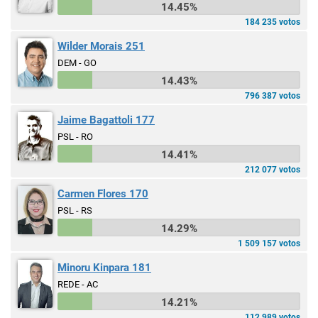
14.45%
184 235 votos
Wilder Morais 251
DEM - GO
14.43%
796 387 votos
Jaime Bagattoli 177
PSL - RO
14.41%
212 077 votos
Carmen Flores 170
PSL - RS
14.29%
1 509 157 votos
Minoru Kinpara 181
REDE - AC
14.21%
112 989 votos