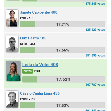
1 875 245 votos
Janete Capiberibe 400
PSB - AP
17.71%
125 123 votos
Luiz Castro 180
REDE - AM
17.66%
581 553 votos
Leila do Vôlei 408
PSB - DF
ELEITO
17.62%
467 787 votos
Cássio Cunha Lima 456
PSDB - PB
17.53%
601 343 votos