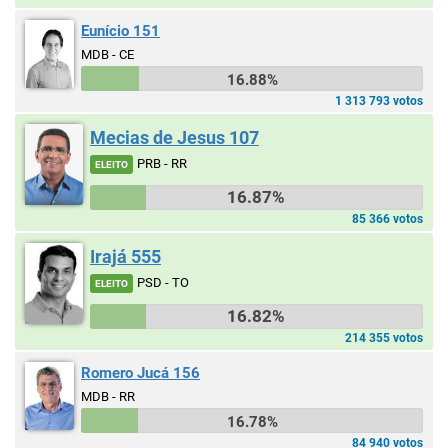
Eunício 151
MDB - CE
16.88%
1 313 793 votos
Mecias de Jesus 107
PRB - RR
ELEITO
16.87%
85 366 votos
Irajá 555
PSD - TO
ELEITO
16.82%
214 355 votos
Romero Jucá 156
MDB - RR
16.78%
84 940 votos