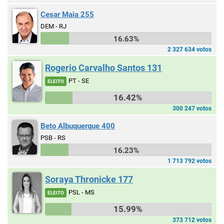
Cesar Maia 255
DEM - RJ
16.63%
2 327 634 votos
Rogerio Carvalho Santos 131
PT - SE
ELEITO
16.42%
300 247 votos
Beto Albuquerque 400
PSB - RS
16.23%
1 713 792 votos
Soraya Thronicke 177
PSL - MS
ELEITO
15.99%
373 712 votos