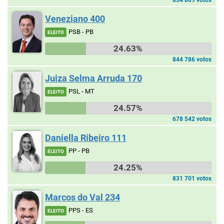
834 809 votos
Veneziano 400
PSB - PB
ELEITO
24.63%
844 786 votos
Juiza Selma Arruda 170
PSL - MT
ELEITO
24.57%
678 542 votos
Daniella Ribeiro 111
PP - PB
ELEITO
24.25%
831 701 votos
Marcos do Val 234
PPS - ES
ELEITO