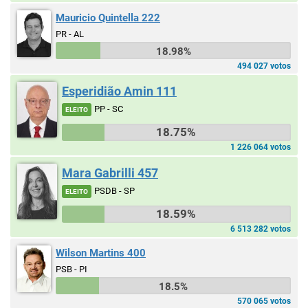
Mauricio Quintella 222
PR - AL
18.98%
494 027 votos
Esperidião Amin 111
PP - SC
ELEITO
18.75%
1 226 064 votos
Mara Gabrilli 457
PSDB - SP
ELEITO
18.59%
6 513 282 votos
Wilson Martins 400
PSB - PI
18.5%
570 065 votos