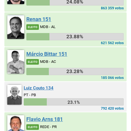
24.08%
863 359 votos
Renan 151
MDB - AL
ELEITO
23.88%
621 562 votos
Márcio Bittar 151
MDB - AC
ELEITO
23.28%
185 066 votos
Luiz Couto 134
PT - PB
23.1%
792 420 votos
Flavio Arns 181
REDE - PR
ELEITO