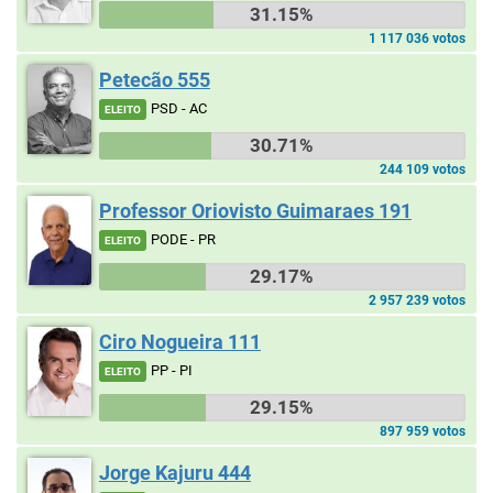
31.15%
1 117 036 votos
Petecão 555
PSD - AC
ELEITO
30.71%
244 109 votos
Professor Oriovisto Guimaraes 191
PODE - PR
ELEITO
29.17%
2 957 239 votos
Ciro Nogueira 111
PP - PI
ELEITO
29.15%
897 959 votos
Jorge Kajuru 444