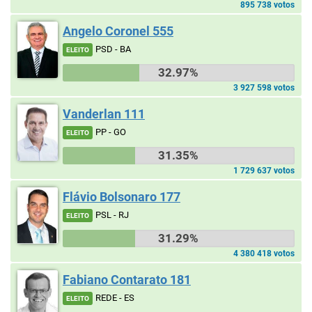
895 738 votos
Angelo Coronel 555
PSD - BA
ELEITO
32.97%
3 927 598 votos
Vanderlan 111
PP - GO
ELEITO
31.35%
1 729 637 votos
Flávio Bolsonaro 177
PSL - RJ
ELEITO
31.29%
4 380 418 votos
Fabiano Contarato 181
REDE - ES
ELEITO