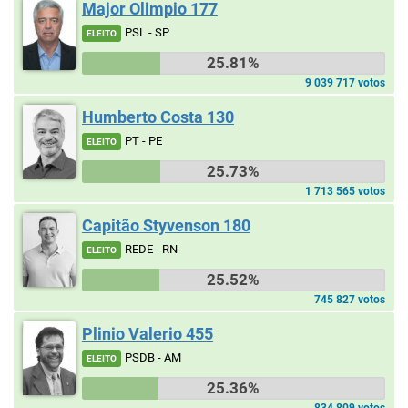
Major Olimpio 177
PSL - SP
ELEITO
25.81%
9 039 717 votos
Humberto Costa 130
PT - PE
ELEITO
25.73%
1 713 565 votos
Capitão Styvenson 180
REDE - RN
ELEITO
25.52%
745 827 votos
Plinio Valerio 455
PSDB - AM
ELEITO
25.36%