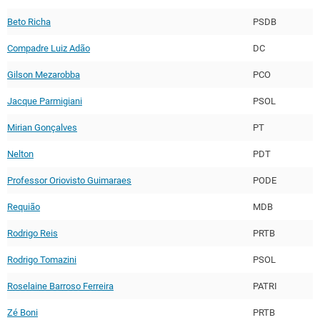
Beto Richa
PSDB
Compadre Luiz Adão
DC
Gilson Mezarobba
PCO
Jacque Parmigiani
PSOL
Mirian Gonçalves
PT
Nelton
PDT
Professor Oriovisto Guimaraes
PODE
Requião
MDB
Rodrigo Reis
PRTB
Rodrigo Tomazini
PSOL
Roselaine Barroso Ferreira
PATRI
Zé Boni
PRTB