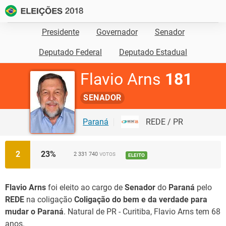
Presidente
Governador
Senador
Deputado Federal
Deputado Estadual
Flavio Arns
181
SENADOR
Paraná
REDE / PR
2
23
%
2 331 740
VOTOS
ELEITO
Flavio Arns
foi eleito ao cargo de
Senador
do
Paraná
pelo
REDE
na coligação
Coligação do bem e da verdade para
mudar o Paraná
. Natural de PR - Curitiba, Flavio Arns tem 68
anos.