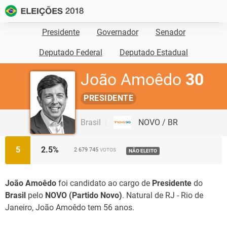
Presidente
Governador
Senador
Deputado Federal
Deputado Estadual
João Amoêdo
30
PRESIDENTE
Brasil
NOVO / BR
5
2.5
%
2 679 745
VOTOS
NÃO ELEITO
João Amoêdo
foi candidato ao cargo de
Presidente
do
Brasil
pelo
NOVO (Partido Novo)
. Natural de RJ - Rio de
Janeiro, João Amoêdo tem 56 anos.