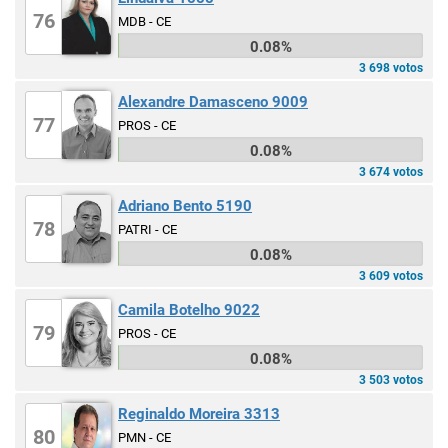
76
MDB - CE
0.08%
3 698 votos
Alexandre Damasceno 9009
77
PROS - CE
0.08%
3 674 votos
Adriano Bento 5190
78
PATRI - CE
0.08%
3 609 votos
Camila Botelho 9022
79
PROS - CE
0.08%
3 503 votos
Reginaldo Moreira 3313
80
PMN - CE