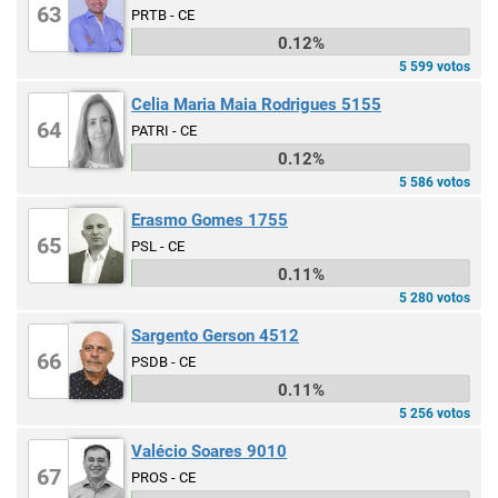
63
PRTB - CE
0.12%
5 599 votos
Celia Maria Maia Rodrigues 5155
64
PATRI - CE
0.12%
5 586 votos
Erasmo Gomes 1755
65
PSL - CE
0.11%
5 280 votos
Sargento Gerson 4512
66
PSDB - CE
0.11%
5 256 votos
Valécio Soares 9010
67
PROS - CE