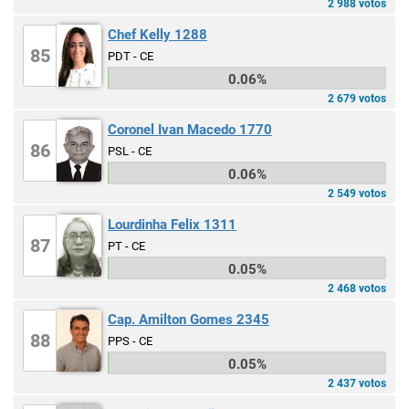
2 988 votos
Chef Kelly 1288
85
PDT - CE
0.06%
2 679 votos
Coronel Ivan Macedo 1770
86
PSL - CE
0.06%
2 549 votos
Lourdinha Felix 1311
87
PT - CE
0.05%
2 468 votos
Cap. Amilton Gomes 2345
88
PPS - CE
0.05%
2 437 votos