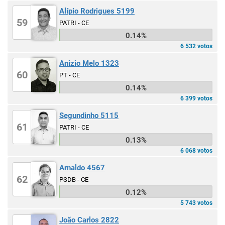
Alípio Rodrigues 5199
59
PATRI - CE
0.14%
6 532 votos
Anizio Melo 1323
60
PT - CE
0.14%
6 399 votos
Segundinho 5115
61
PATRI - CE
0.13%
6 068 votos
Arnaldo 4567
62
PSDB - CE
0.12%
5 743 votos
João Carlos 2822