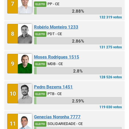
7
PP - CE
ELEITO
2.88%
132 319 votos
Robério Monteiro 1233
8
PDT - CE
ELEITO
2.86%
131 275 votos
Moses Rodrigues 1515
9
MDB - CE
ELEITO
2.8%
128 526 votos
Pedro Bezerra 1451
10
PTB - CE
ELEITO
2.59%
119 030 votos
Genecias Noronha 7777
11
SOLIDARIEDADE - CE
ELEITO