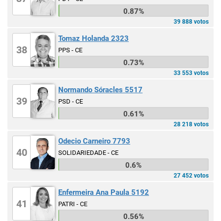
0.87%
39 888 votos
Tomaz Holanda 2323
38
PPS - CE
0.73%
33 553 votos
Normando Sóracles 5517
39
PSD - CE
0.61%
28 218 votos
Odecio Carneiro 7793
40
SOLIDARIEDADE - CE
0.6%
27 452 votos
Enfermeira Ana Paula 5192
41
PATRI - CE
0.56%