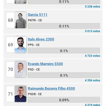
0.11%
5 238 votos
Garcia 5111
68
PATRI - CE
0.11%
5 013 votos
Italo Alves 2300
69
PPS - CE
0.1%
4 723 votos
Evando Marreiro 5500
70
PSD - CE
0.1%
4 396 votos
Raimundo Bezerra Filho 4500
71
PSDB - CE
0.09%
4 319 votos