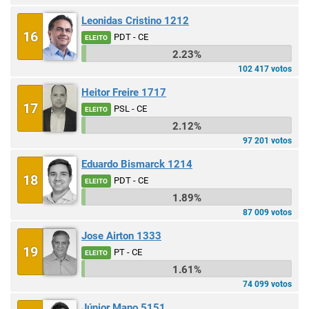
Leonidas Cristino 1212
16
PDT - CE
ELEITO
2.23%
102 417 votos
Heitor Freire 1717
17
PSL - CE
ELEITO
2.12%
97 201 votos
Eduardo Bismarck 1214
18
PDT - CE
ELEITO
1.89%
87 009 votos
Jose Airton 1333
19
PT - CE
ELEITO
1.61%
74 099 votos
Júnior Mano 5151