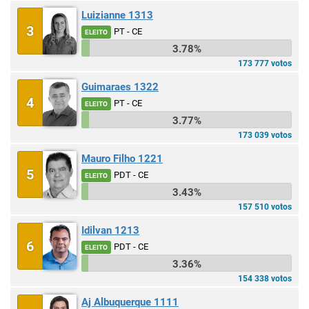
Luizianne 1313
3
PT - CE
ELEITO
3.78%
173 777 votos
Guimaraes 1322
4
PT - CE
ELEITO
3.77%
173 039 votos
Mauro Filho 1221
5
PDT - CE
ELEITO
3.43%
157 510 votos
Idilvan 1213
6
PDT - CE
ELEITO
3.36%
154 338 votos
Aj Albuquerque 1111