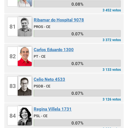
0.08%
3 452 votos
Ribamar do Hospital 9078
81
PROS - CE
0.07%
3 372 votos
Carlos Eduardo 1300
82
PT - CE
0.07%
3 133 votos
Celio Neto 4533
83
PSDB - CE
0.07%
3 126 votos
Regina Villela 1731
84
PSL - CE
0.07%