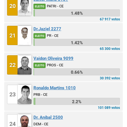
20
PATRI - CE
ELEITO
1.48%
67 917 votos
Dr.Jaziel 2277
21
PR - CE
ELEITO
1.42%
65 300 votos
Vaidon Oliveira 9099
22
PROS - CE
ELEITO
0.66%
30 392 votos
Ronaldo Martins 1010
23
PRB - CE
2.2%
101 089 votos
Dr. Aníbal 2500
24
DEM - CE