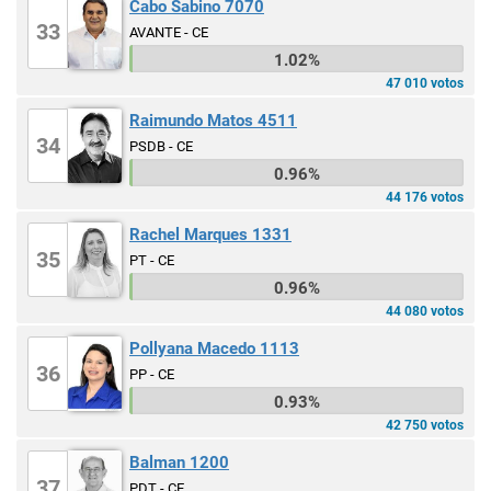
Cabo Sabino 7070
33
AVANTE - CE
1.02%
47 010 votos
Raimundo Matos 4511
34
PSDB - CE
0.96%
44 176 votos
Rachel Marques 1331
35
PT - CE
0.96%
44 080 votos
Pollyana Macedo 1113
36
PP - CE
0.93%
42 750 votos
Balman 1200
37
PDT - CE