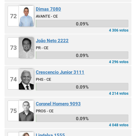
Dimas 7080
72
AVANTE - CE
0.09%
4 306 votos
João Neto 2222
73
PR - CE
0.09%
4 296 votos
Crescencio Junior 3111
74
PHS - CE
0.09%
4 214 votos
Coronel Homero 9093
75
PROS - CE
0.09%
4 048 votos
Lindalva 1555