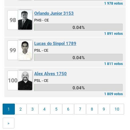
1 978 votos
Orlando Junior 3153
98
PHS - CE
0.04%
1 891 votos
Lucas do Sinpol 1789
99
PSL - CE
0.04%
1 811 votos
Alex Alves 1750
100
PSL - CE
0.04%
1 809 votos
1
2
3
4
5
6
7
8
9
10
»