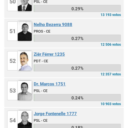
50
PSL - CE
0.29%
13 193 votos
Nelho Bezerra 9088
51
PROS - CE
0.27%
12 506 votos
Ziêr Férrer 1235
52
PDT - CE
0.27%
12 357 votos
Dr. Marcos 1751
53
PSL - CE
0.24%
10 903 votos
Jorge Fontenelle 1777
54
PSL - CE
0.18%