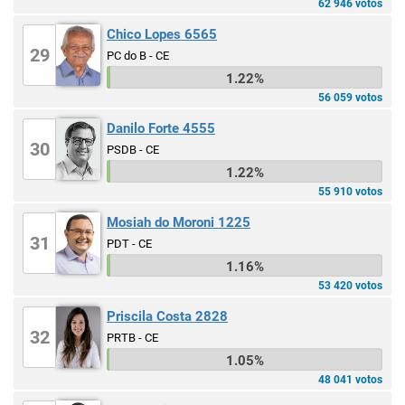
62 946 votos
Chico Lopes 6565
29
PC do B - CE
1.22%
56 059 votos
Danilo Forte 4555
30
PSDB - CE
1.22%
55 910 votos
Mosiah do Moroni 1225
31
PDT - CE
1.16%
53 420 votos
Priscila Costa 2828
32
PRTB - CE
1.05%
48 041 votos