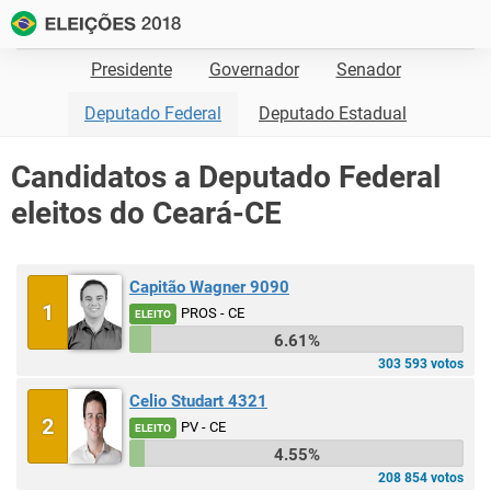
Presidente
Governador
Senador
Deputado Federal
Deputado Estadual
Candidatos a Deputado Federal
eleitos do Ceará-CE
Capitão Wagner 9090
1
PROS - CE
ELEITO
6.61%
303 593 votos
Celio Studart 4321
2
PV - CE
ELEITO
4.55%
208 854 votos