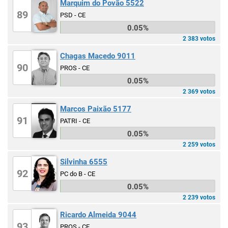
Marquim do Povão 5522
89
PSD - CE
0.05%
2 383 votos
Chagas Macedo 9011
90
PROS - CE
0.05%
2 369 votos
Marcos Paixão 5177
91
PATRI - CE
0.05%
2 259 votos
Silvinha 6555
92
PC do B - CE
0.05%
2 239 votos
Ricardo Almeida 9044
93
PROS - CE