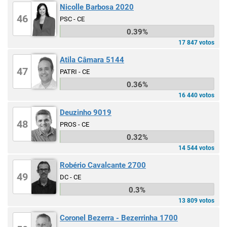
Nicolle Barbosa 2020
46
PSC - CE
0.39%
17 847 votos
Atila Câmara 5144
47
PATRI - CE
0.36%
16 440 votos
Deuzinho 9019
48
PROS - CE
0.32%
14 544 votos
Robério Cavalcante 2700
49
DC - CE
0.3%
13 809 votos
Coronel Bezerra - Bezerrinha 1700