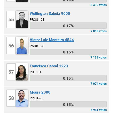
8 419 votos
Wellington Sabóia 9000
55
PROS - CE
0.17%
7 818 votos
Victor Luiz Monteiro 4544
56
PSDB - CE
0.16%
7 139 votos
Francisca Cabral 1223
57
PDT - CE
0.15%
7 074 votos
Moura 2800
58
PRTB - CE
0.15%
6 981 votos