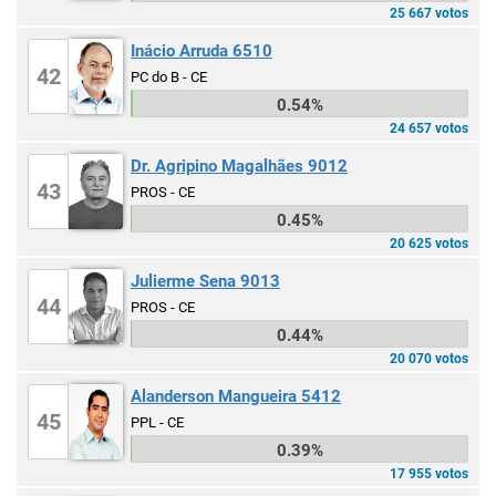
25 667 votos
Inácio Arruda 6510
42
PC do B - CE
0.54%
24 657 votos
Dr. Agripino Magalhães 9012
43
PROS - CE
0.45%
20 625 votos
Julierme Sena 9013
44
PROS - CE
0.44%
20 070 votos
Alanderson Mangueira 5412
45
PPL - CE
0.39%
17 955 votos