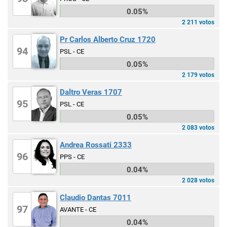
0.05%
2 211 votos
Pr Carlos Alberto Cruz 1720
94
PSL - CE
0.05%
2 179 votos
Daltro Veras 1707
95
PSL - CE
0.05%
2 083 votos
Andrea Rossati 2333
96
PPS - CE
0.04%
2 028 votos
Claudio Dantas 7011
97
AVANTE - CE
0.04%