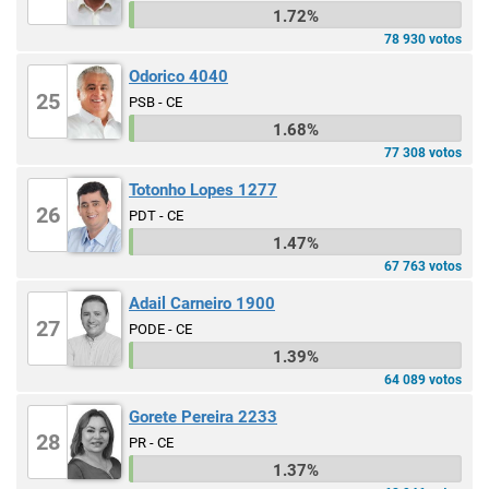
1.72%
78 930 votos
Odorico 4040
25
PSB - CE
1.68%
77 308 votos
Totonho Lopes 1277
26
PDT - CE
1.47%
67 763 votos
Adail Carneiro 1900
27
PODE - CE
1.39%
64 089 votos
Gorete Pereira 2233
28
PR - CE
1.37%