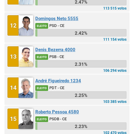
2.47%
113 515 votos
Domingos Neto 5555
12
PSD - CE
ELEITO
2.42%
111 154 votos
Denis Bezerra 4000
13
PSB - CE
ELEITO
2.31%
106 294 votos
André Figueiredo 1234
14
PDT - CE
ELEITO
2.25%
103 385 votos
Roberto Pessoa 4580
15
PSDB - CE
ELEITO
2.23%
102 470 votos