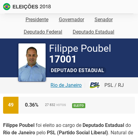
Presidente
Governador
Senador
Deputado Federal
Deputado Estadual
Filippe Poubel
17001
DEPUTADO ESTADUAL
Rio de Janeiro
PSL / RJ
49
0.36
%
27 832
VOTOS
ELEITO
Filippe Poubel
foi eleito ao cargo de
Deputado Estadual
do
Rio de Janeiro
pelo
PSL (Partido Social Liberal)
. Natural de