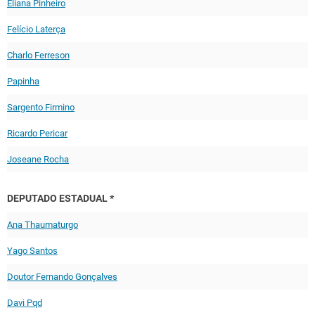
Eliana Pinheiro
Felício Laterça
Charlo Ferreson
Papinha
Sargento Firmino
Ricardo Pericar
Joseane Rocha
DEPUTADO ESTADUAL *
Ana Thaumaturgo
Yago Santos
Doutor Fernando Gonçalves
Davi Pqd