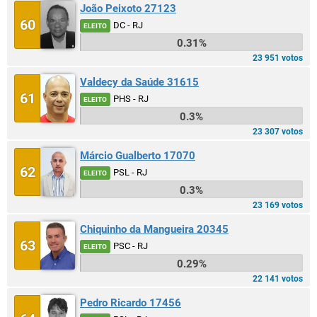
João Peixoto 27123
60
DC - RJ
ELEITO
0.31%
23 951 votos
Valdecy da Saúde 31615
61
PHS - RJ
ELEITO
0.3%
23 307 votos
Márcio Gualberto 17070
62
PSL - RJ
ELEITO
0.3%
23 169 votos
Chiquinho da Mangueira 20345
63
PSC - RJ
ELEITO
0.29%
22 141 votos
Pedro Ricardo 17456