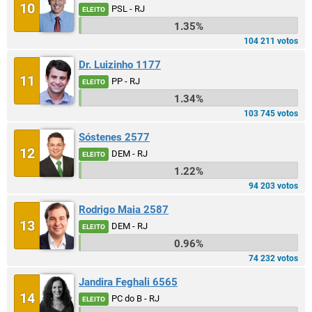
10
PSL - RJ
ELEITO
1.35%
104 211 votos
Dr. Luizinho 1177
11
PP - RJ
ELEITO
1.34%
103 745 votos
Sóstenes 2577
12
DEM - RJ
ELEITO
1.22%
94 203 votos
Rodrigo Maia 2587
13
DEM - RJ
ELEITO
0.96%
74 232 votos
Jandira Feghali 6565
14
PC do B - RJ
ELEITO