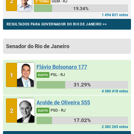
2
DEM - RJ
2º TURNO
19.34%
1 494 831 votos
RESULTADOS PARA GOVERNADOR DO RIO DE JANEIRO >>
Senador do Rio de Janeiro
Flávio Bolsonaro 177
1
PSL - RJ
ELEITO
31.29%
4 380 418 votos
Arolde de Oliveira 555
2
PSD - RJ
ELEITO
17.02%
2 382 265 votos