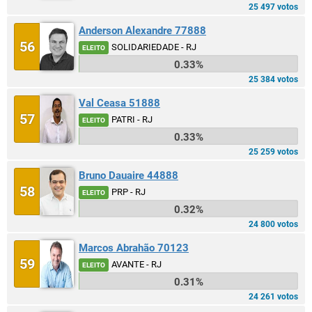
25 497 votos
Anderson Alexandre 77888
56
SOLIDARIEDADE - RJ
ELEITO
0.33%
25 384 votos
Val Ceasa 51888
57
PATRI - RJ
ELEITO
0.33%
25 259 votos
Bruno Dauaire 44888
58
PRP - RJ
ELEITO
0.32%
24 800 votos
Marcos Abrahão 70123
59
AVANTE - RJ
ELEITO
0.31%
24 261 votos