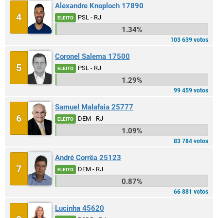
Alexandre Knoploch 17890
4
PSL - RJ
ELEITO
1.34%
103 639 votos
Coronel Salema 17500
5
PSL - RJ
ELEITO
1.29%
99 459 votos
Samuel Malafaia 25777
6
DEM - RJ
ELEITO
1.09%
83 784 votos
André Corrêa 25123
7
DEM - RJ
ELEITO
0.87%
66 881 votos
Lucinha 45620