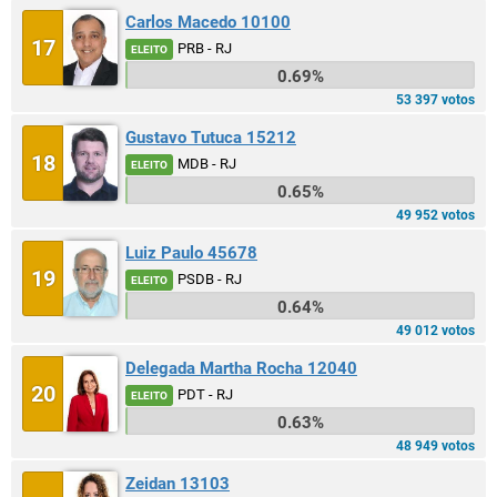
Carlos Macedo 10100
17
PRB - RJ
ELEITO
0.69%
53 397 votos
Gustavo Tutuca 15212
18
MDB - RJ
ELEITO
0.65%
49 952 votos
Luiz Paulo 45678
19
PSDB - RJ
ELEITO
0.64%
49 012 votos
Delegada Martha Rocha 12040
20
PDT - RJ
ELEITO
0.63%
48 949 votos
Zeidan 13103