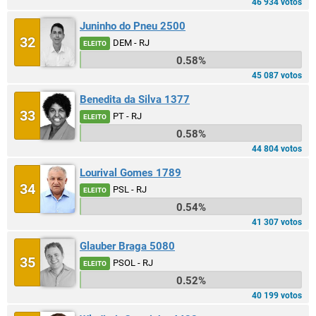
46 934 votos
Juninho do Pneu 2500
32
DEM - RJ
ELEITO
0.58%
45 087 votos
Benedita da Silva 1377
33
PT - RJ
ELEITO
0.58%
44 804 votos
Lourival Gomes 1789
34
PSL - RJ
ELEITO
0.54%
41 307 votos
Glauber Braga 5080
35
PSOL - RJ
ELEITO
0.52%
40 199 votos