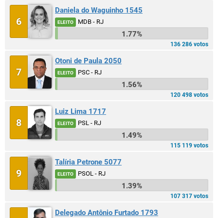
Daniela do Waguinho 1545
6
MDB - RJ
ELEITO
1.77%
136 286 votos
Otoni de Paula 2050
7
PSC - RJ
ELEITO
1.56%
120 498 votos
Luiz Lima 1717
8
PSL - RJ
ELEITO
1.49%
115 119 votos
Talíria Petrone 5077
9
PSOL - RJ
ELEITO
1.39%
107 317 votos
Delegado Antônio Furtado 1793