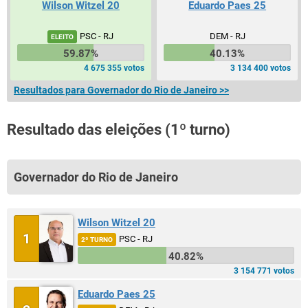
Wilson Witzel 20
Eduardo Paes 25
PSC - RJ
DEM - RJ
ELEITO
59.87%
40.13%
4 675 355 votos
3 134 400 votos
Resultados para Governador do Rio de Janeiro >>
Resultado das eleições (1º turno)
Governador do Rio de Janeiro
Wilson Witzel 20
1
PSC - RJ
2º TURNO
40.82%
3 154 771 votos
Eduardo Paes 25