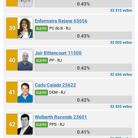
0.43%
33 315 votos
Enfermeira Rejane 65656
39
PC do B - RJ
ELEITO
0.43%
33 003 votos
Jair Bittencourt 11500
40
PP - RJ
ELEITO
0.42%
32 656 votos
Carlo Caiado 25622
41
DEM - RJ
ELEITO
0.42%
32 435 votos
Welberth Rezende 23601
42
PPS - RJ
ELEITO
0.41%