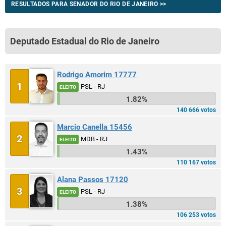
RESULTADOS PARA SENADOR DO RIO DE JANEIRO >>
Deputado Estadual do Rio de Janeiro
Rodrigo Amorim 17777
1
PSL - RJ
ELEITO
1.82%
140 666 votos
Marcio Canella 15456
2
MDB - RJ
ELEITO
1.43%
110 167 votos
Alana Passos 17120
3
PSL - RJ
ELEITO
1.38%
106 253 votos