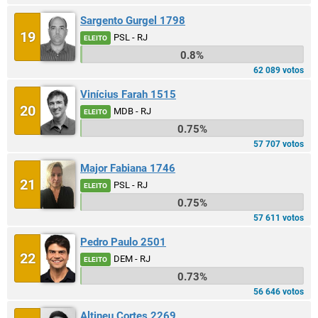
Sargento Gurgel 1798
19
PSL - RJ
ELEITO
0.8%
62 089 votos
Vinícius Farah 1515
20
MDB - RJ
ELEITO
0.75%
57 707 votos
Major Fabiana 1746
21
PSL - RJ
ELEITO
0.75%
57 611 votos
Pedro Paulo 2501
22
DEM - RJ
ELEITO
0.73%
56 646 votos
Altineu Cortes 2269