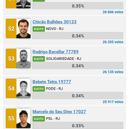
0.35%
26 846 votos
Chicão Bulhões 30123
52
NOVO - RJ
ELEITO
0.34%
26 335 votos
Rodrigo Bacellar 77789
53
SOLIDARIEDADE - RJ
ELEITO
0.34%
26 135 votos
Bebeto Tetra 19777
54
PODE - RJ
ELEITO
0.34%
25 917 votos
Marcelo do Seu Dino 17027
55
PSL - RJ
ELEITO
0.33%