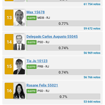
61 754 votos
Max 15678
13
MDB - RJ
ELEITO
0.77%
59 672 votos
Delegado Carlos Augusto 55045
14
PSD - RJ
ELEITO
0.74%
56 969 votos
Tia Ju 10123
15
PRB - RJ
ELEITO
0.74%
56 766 votos
Rosane Felix 55021
16
PSD - RJ
ELEITO
0.7%
53 644 votos