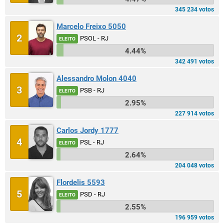
345 234 votos
Marcelo Freixo 5050
2
PSOL - RJ
ELEITO
4.44%
342 491 votos
Alessandro Molon 4040
3
PSB - RJ
ELEITO
2.95%
227 914 votos
Carlos Jordy 1777
4
PSL - RJ
ELEITO
2.64%
204 048 votos
Flordelis 5593
5
PSD - RJ
ELEITO
2.55%
196 959 votos