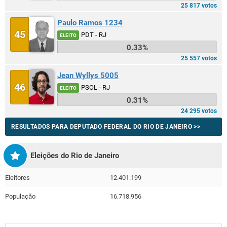
25 817 votos
Paulo Ramos 1234
45
PDT - RJ
ELEITO
0.33%
25 557 votos
Jean Wyllys 5005
46
PSOL - RJ
ELEITO
0.31%
24 295 votos
RESULTADOS PARA DEPUTADO FEDERAL DO RIO DE JANEIRO >>
Eleições do Rio de Janeiro
Eleitores
12.401.199
População
16.718.956