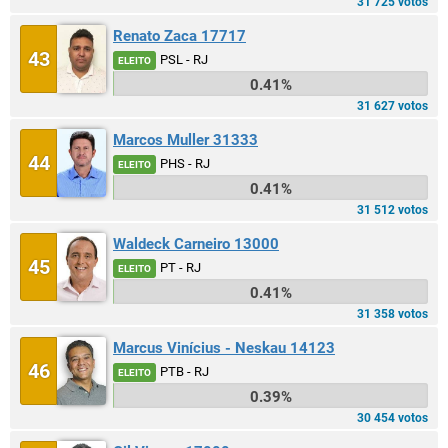
31 725 votos
Renato Zaca 17717
43
PSL - RJ
ELEITO
0.41%
31 627 votos
Marcos Muller 31333
44
PHS - RJ
ELEITO
0.41%
31 512 votos
Waldeck Carneiro 13000
45
PT - RJ
ELEITO
0.41%
31 358 votos
Marcus Vinícius - Neskau 14123
46
PTB - RJ
ELEITO
0.39%
30 454 votos