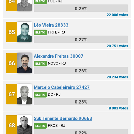
64
PSL - RJ
ELEITO
0.29%
22 006 votos
Léo Vieira 28333
65
PRTB - RJ
ELEITO
0.27%
20 751 votos
Alexandre Freitas 30007
66
NOVO - RJ
ELEITO
0.26%
20 234 votos
Marcelo Cabeleireiro 27427
67
DC - RJ
ELEITO
0.23%
18 003 votos
Sub Tenente Bernardo 90668
68
PROS - RJ
ELEITO
0.22%