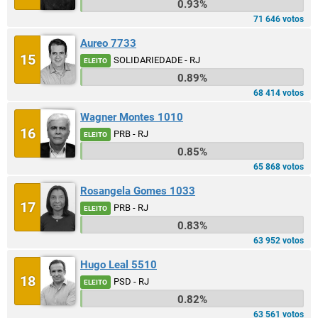
0.93%
71 646 votos
Aureo 7733
15
SOLIDARIEDADE - RJ
ELEITO
0.89%
68 414 votos
Wagner Montes 1010
16
PRB - RJ
ELEITO
0.85%
65 868 votos
Rosangela Gomes 1033
17
PRB - RJ
ELEITO
0.83%
63 952 votos
Hugo Leal 5510
18
PSD - RJ
ELEITO
0.82%
63 561 votos