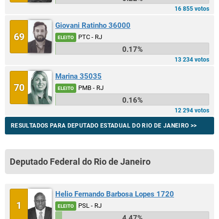
16 855 votos
Giovani Ratinho 36000
69
PTC - RJ
ELEITO
0.17%
13 234 votos
Marina 35035
70
PMB - RJ
ELEITO
0.16%
12 294 votos
RESULTADOS PARA DEPUTADO ESTADUAL DO RIO DE JANEIRO >>
Deputado Federal do Rio de Janeiro
Helio Fernando Barbosa Lopes 1720
1
PSL - RJ
ELEITO
4.47%