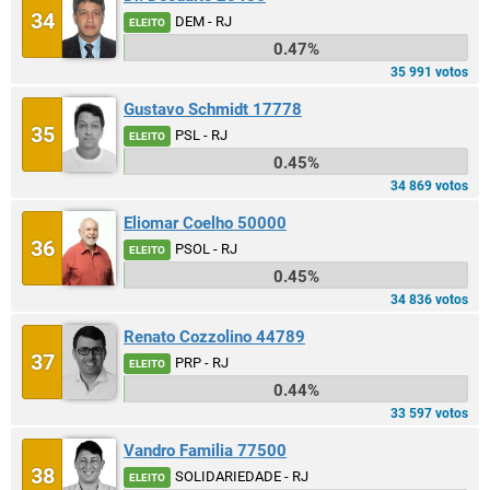
34
DEM - RJ
ELEITO
0.47%
35 991 votos
Gustavo Schmidt 17778
35
PSL - RJ
ELEITO
0.45%
34 869 votos
Eliomar Coelho 50000
36
PSOL - RJ
ELEITO
0.45%
34 836 votos
Renato Cozzolino 44789
37
PRP - RJ
ELEITO
0.44%
33 597 votos
Vandro Familia 77500
38
SOLIDARIEDADE - RJ
ELEITO