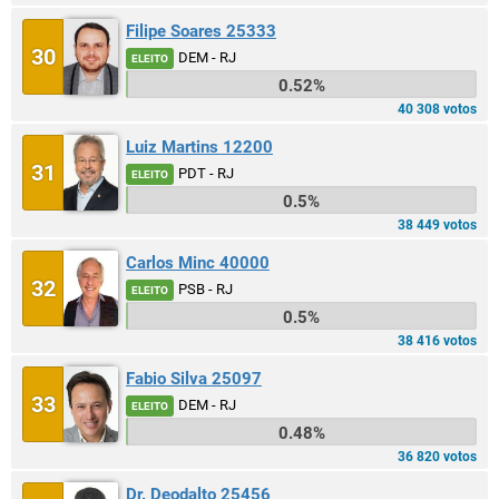
Filipe Soares 25333
30
DEM - RJ
ELEITO
0.52%
40 308 votos
Luiz Martins 12200
31
PDT - RJ
ELEITO
0.5%
38 449 votos
Carlos Minc 40000
32
PSB - RJ
ELEITO
0.5%
38 416 votos
Fabio Silva 25097
33
DEM - RJ
ELEITO
0.48%
36 820 votos
Dr. Deodalto 25456