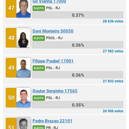
Gil Vianna 17000
47
PSL - RJ
ELEITO
0.37%
28 636 votos
Dani Monteiro 50050
48
PSOL - RJ
ELEITO
0.36%
27 982 votos
Filippe Poubel 17001
49
PSL - RJ
ELEITO
0.36%
27 832 votos
Doutor Serginho 17565
50
PSL - RJ
ELEITO
0.35%
26 906 votos
Pedro Brazao 22101
51
PR - RJ
ELEITO