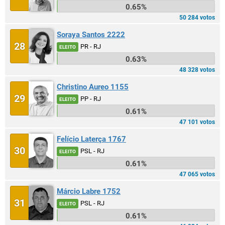
0.65%
50 284 votos
Soraya Santos 2222
28
PR - RJ
ELEITO
0.63%
48 328 votos
Christino Aureo 1155
29
PP - RJ
ELEITO
0.61%
47 101 votos
Felício Laterça 1767
30
PSL - RJ
ELEITO
0.61%
47 065 votos
Márcio Labre 1752
31
PSL - RJ
ELEITO
0.61%