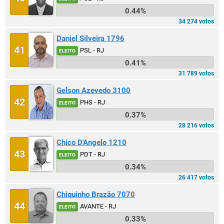
0.44%
34 274 votos
Daniel Silveira 1796
41
PSL - RJ
ELEITO
0.41%
31 789 votos
Gelson Azevedo 3100
42
PHS - RJ
ELEITO
0.37%
28 216 votos
Chico D'Angelo 1210
43
PDT - RJ
ELEITO
0.34%
26 417 votos
Chiquinho Brazão 7070
44
AVANTE - RJ
ELEITO
0.33%