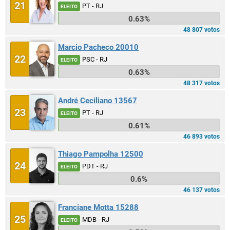
21
PT - RJ
ELEITO
0.63%
48 807 votos
Marcio Pacheco 20010
22
PSC - RJ
ELEITO
0.63%
48 317 votos
André Ceciliano 13567
23
PT - RJ
ELEITO
0.61%
46 893 votos
Thiago Pampolha 12500
24
PDT - RJ
ELEITO
0.6%
46 137 votos
Franciane Motta 15288
25
MDB - RJ
ELEITO