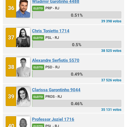
Wladimir Garotinho 4488
36
PRP - RJ
ELEITO
0.51%
39 398 votos
Chris Tonietto 1714
37
PSL - RJ
ELEITO
0.5%
38 525 votos
Alexandre Serfiotis 5570
38
PSD - RJ
ELEITO
0.49%
37 526 votos
Clarissa Garontinho 9044
39
PROS - RJ
ELEITO
0.46%
35 131 votos
Professor Joziel 1716
40
PSL - RJ
ELEITO