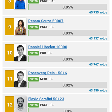
8
PSDB - RJ
ELEITO
0.85%
65 735 votos
Renata Souza 50007
9
PSOL - RJ
ELEITO
0.83%
63 937 votos
Danniel Librelon 10000
10
PRB - RJ
ELEITO
0.83%
63 767 votos
Rosenverg Reis 15016
11
MDB - RJ
ELEITO
0.82%
63 450 votos
Flavio Serafini 50123
12
PSOL - RJ
ELEITO
0.8%