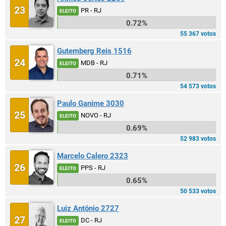
23
PR - RJ
ELEITO
0.72%
55 367 votos
Gutemberg Reis 1516
24
MDB - RJ
ELEITO
0.71%
54 573 votos
Paulo Ganime 3030
25
NOVO - RJ
ELEITO
0.69%
52 983 votos
Marcelo Calero 2323
26
PPS - RJ
ELEITO
0.65%
50 533 votos
Luiz Antônio 2727
27
DC - RJ
ELEITO