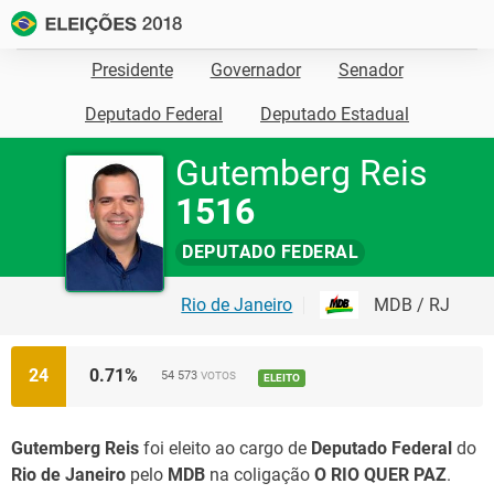
Presidente
Governador
Senador
Deputado Federal
Deputado Estadual
Gutemberg Reis
1516
DEPUTADO FEDERAL
Rio de Janeiro
MDB / RJ
24
0.71
%
54 573
VOTOS
ELEITO
Gutemberg Reis
foi eleito ao cargo de
Deputado Federal
do
Rio de Janeiro
pelo
MDB
na coligação
O RIO QUER PAZ
.