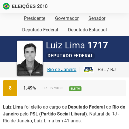
Presidente
Governador
Senador
Deputado Federal
Deputado Estadual
Luiz Lima
1717
DEPUTADO FEDERAL
Rio de Janeiro
PSL / RJ
8
1.49
%
115 119
VOTOS
ELEITO
Luiz Lima
foi eleito ao cargo de
Deputado Federal
do
Rio de
Janeiro
pelo
PSL (Partido Social Liberal)
. Natural de RJ -
Rio de Janeiro, Luiz Lima tem 41 anos.